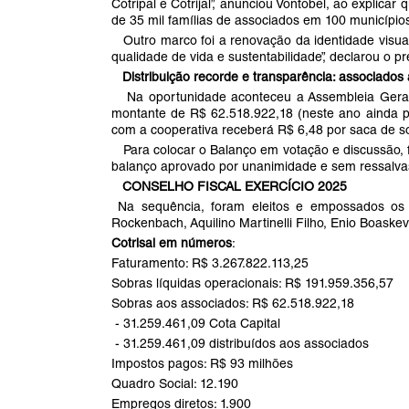
Cotripal e Cotrijal”, anunciou Vontobel, ao explica
de 35 mil famílias de associados em 100 município
Outro marco foi a renovação da identidade visual
qualidade de vida e sustentabilidade”, declarou o pr
Distribuição recorde e transparência: associados
Na oportunidade aconteceu a Assembleia Geral 
montante de R$ 62.518.922,18 (neste ano ainda p
com a cooperativa receberá R$ 6,48 por saca de so
Para colocar o Balanço em votação e discussão, fo
balanço aprovado por unanimidade e sem ressalva
CONSELHO FISCAL EXERCÍCIO 2025
Na sequência, foram eleitos e empossados os n
Rockenbach, Aquilino Martinelli Filho, Enio Boaske
Cotrisal em números
:
Faturamento: R$ 3.267.822.113,25
Sobras líquidas operacionais: R$ 191.959.356,57
Sobras aos associados: R$ 62.518.922,18
- 31.259.461,09 Cota Capital
- 31.259.461,09 distribuídos aos associados
Impostos pagos: R$ 93 milhões
Quadro Social: 12.190
Empregos diretos: 1.900