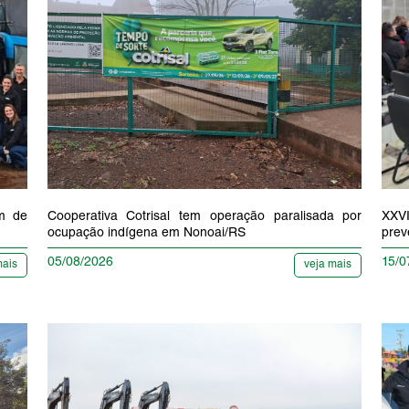
am de
Cooperativa Cotrisal tem operação paralisada por
XXVI
ocupação indígena em Nonoai/RS
prev
05/08/2026
15/0
mais
veja mais