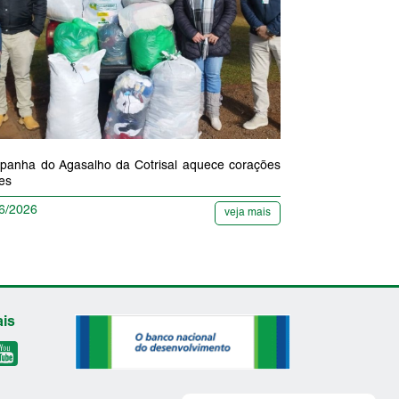
anha do Agasalho da Cotrisal aquece corações
res
6/2026
veja mais
ais