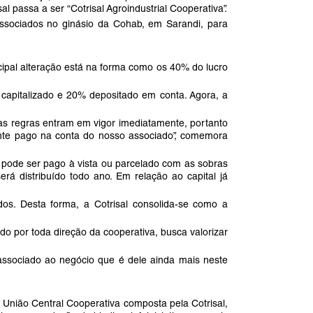
al passa a ser “Cotrisal Agroindustrial Cooperativa”.
ssociados no ginásio da Cohab, em Sarandi, para
ncipal alteração está na forma como os 40% do lucro
 capitalizado e 20% depositado em conta. Agora, a
as regras entram em vigor imediatamente, portanto
lmente pago na conta do nosso associado”, comemora
 pode ser pago à vista ou parcelado com as sobras
rá distribuído todo ano. Em relação ao capital já
os. Desta forma, a Cotrisal consolida-se como a
o por toda direção da cooperativa, busca valorizar
ssociado ao negócio que é dele ainda mais neste
nião Central Cooperativa composta pela Cotrisal,