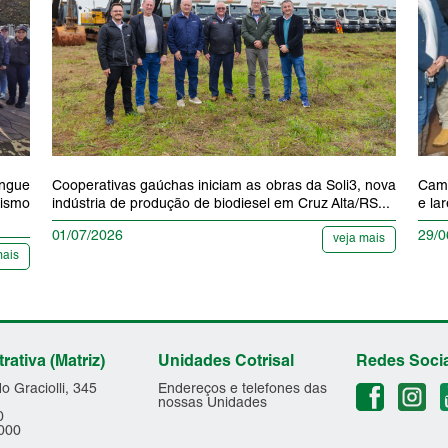
ngue
Cooperativas gaúchas iniciam as obras da Soli3, nova
Camp
vismo
indústria de produção de biodiesel em Cruz Alta/RS...
e la
01/07/2026
29/0
veja mais
mais
ativa (Matriz)
Unidades Cotrisal
Redes Soci
o Graciolli, 345
Endereços e telefones das
nossas Unidades
0
000