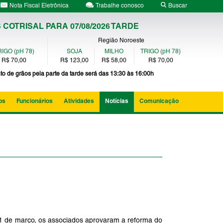
Nota Fiscal Eletrônica
Trabalhe conosco
Buscar
COTRISAL PARA 07/08/2026 TARDE
Região Noroeste
IGO (pH 78)
SOJA
MILHO
TRIGO (pH 78)
R$ 70,00
R$ 123,00
R$ 58,00
R$ 70,00
to de grãos pela parte da tarde será das 13:30 às 16:00h
os
Funcionários
Atividades
Notícias
Comunicação
01 de março, os associados aprovaram a reforma do