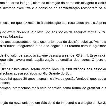
as de forma integral, além da alteração do nome oficial: agora a Cotris
 diretoria executiva e o conselho de administração receberam os a
cial no que diz respeito à distribuição dos resultados anuais. A pri
do exercício anual é distribuído aos sócios da seguinte forma: 20%
de capitalização.
de aos associados e fortalecer a tomada de decisão coletiva. "As nov
á distribuída integralmente no ano seguinte. O retorno será integra
e é o valor de associação, que passará a ser de R$ 2 mil. Esse valor
e não haverá mais capitalização automática dos lucros. O lucro se
tuto.
timos cinco anos, foram distribuídos R$ 280 milhões aos associad
bui sobras aos associados no Rio Grande do Sul.
do há quase 30 anos, numa iniciativa da gestão Vontobel que, apoiad
 obtido.
ção, oferecemos mais este benefício como forma de gratificar o a
e.
ão da nova unidade em São José do Inhacorá e a criação da Soli3, U