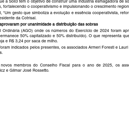
r que a Soli3 tem o objetivo de construir uma indústria esmagadora de so
s, fortalecendo o cooperativismo e impulsionando o crescimento region
, “Um gesto que simboliza a evolução e essência cooperativista, ref
esidente da Cotrisal.
 aprovaram por unanimidade a distribuição das sobras
Ordinária (AGO) onde os números do Exercício de 2024 foram apr
ermanece 50% capitalizado e 50% distribuído). O que representa qu
ja e R$ 3,24 por saca de milho.
ram indicados pelos presentes, os associados Armeri Foresti e Lauri 
s.
ovos membros do Conselho Fiscal para o ano de 2025, os associa
vicz e Gilmar José Rossetto.