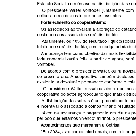
Estatuto Social, com ênfase na distribuição das sobr
O presidente Walter Vontobel, juntamente com a
deliberarem sobre os importantes assuntos.
Fortalecimento do cooperativismo
Os associados aprovaram a alteração do estatuto so
destinado aos associados será distribuído.
Atualmente, os 40% do resultado líquido(sobras) 
totalidade será distribuída, sem a obrigatoriedade 
A mudança tem como objetivo dar mais flexibilida
toda comercialização feita a partir de agora, ser
Vontobel.
De acordo com o presidente Walter, outra novidad
do próximo ano. A cooperativa também destacou qu
existente, a devolução permanece conforme o esta
O presidente Walter ressaltou ainda que nos úl
cooperativa do setor agropecuário que mais distri
A distribuição das sobras é um procedimento adota
e incentivar o associado a compartilhar o resultado
“Além da segurança e pagamento em dia da produ
período que estamos vivendo”, afirmou o president
Acontecimentos que marcaram a Cotrisal
“Em 2024, avançamos ainda mais, com a inauguraç