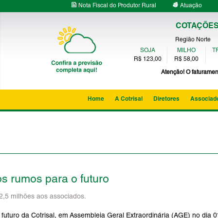
Nota Fiscal do Produtor Rural
Atuação
COTAÇÕES 
Região Norte
SOJA
MILHO
TR
R$ 123,00
R$ 58,00
Atenção! O faturamen
Home
A Cotrisal
Diretores
Associad
os rumos para o futuro
62,5 milhões aos associados.
futuro da Cotrisal, em Assembleia Geral Extraordinária (AGE) no dia 