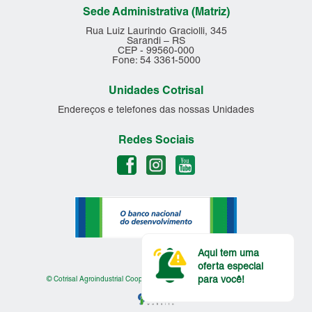
Sede Administrativa (Matriz)
Rua Luiz Laurindo Graciolli, 345
Sarandi – RS
CEP - 99560-000
Fone: 54 3361-5000
Unidades Cotrisal
Endereços e telefones das nossas Unidades
Redes Sociais
Aqui tem uma
oferta especial
para você!
© Cotrisal Agroindustrial Cooperativa - Todos os Direitos Reservados