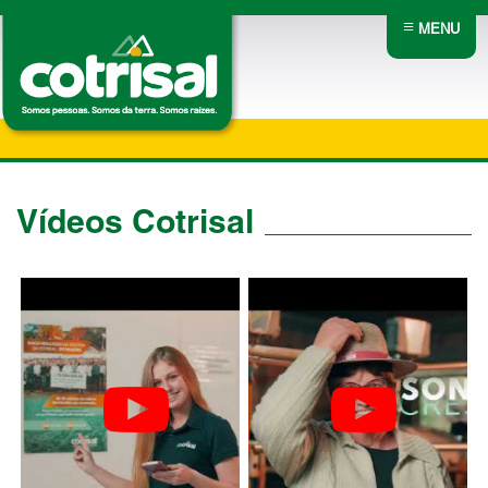
≡
MENU
Vídeos Cotrisal